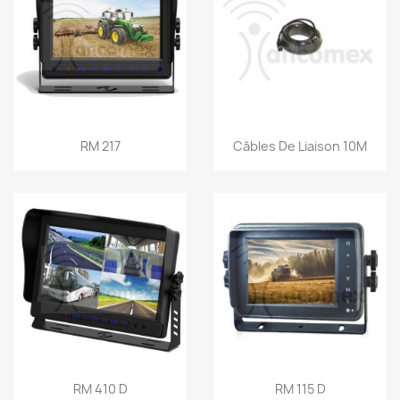
Vorschau
Vorschau


RM 217
Câbles De Liaison 10M
Vorschau
Vorschau


RM 410 D
RM 115 D