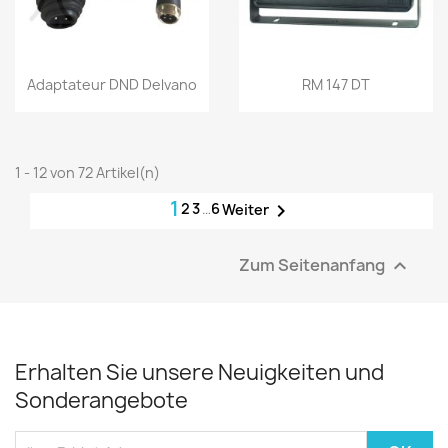
Vorschau
Vorschau


Adaptateur DND Delvano
RM 147 DT
1 - 12 von 72 Artikel(n)
1
2
3
…
6

Weiter
Zum Seitenanfang

Erhalten Sie unsere Neuigkeiten und
Sonderangebote