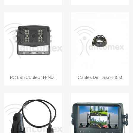
Vorschau
Vorschau


RC 095 Couleur FENDT
Câbles De Liaison 15M