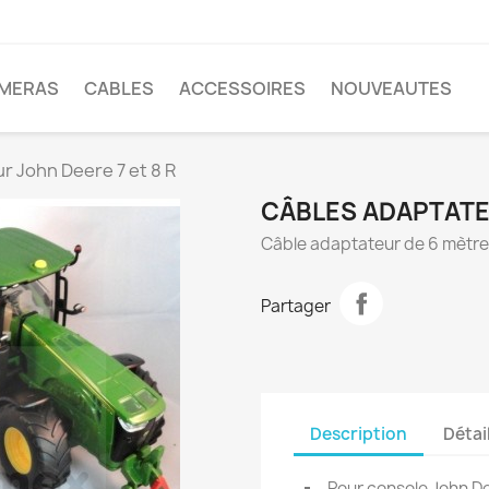
MERAS
CABLES
ACCESSOIRES
NOUVEAUTES
r John Deere 7 et 8 R
CÂBLES ADAPTATEU
Câble adaptateur de 6 mètres
Partager
Description
Détai
Pour console John D