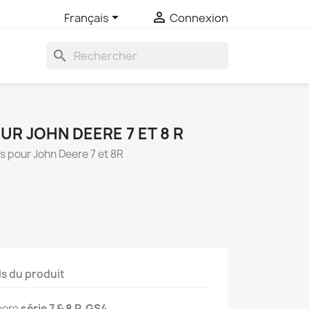


Français
Connexion
search
R JOHN DEERE 7 ET 8 R
 pour John Deere 7 et 8R
ls du produit
eere
série 7 & 8 R
GS4