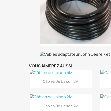
VOUS AIMEREZ AUSSI
Aperçu rapide

Câbles De Liaison 5M
Aperçu rapide

Câbles De Liaison 2M