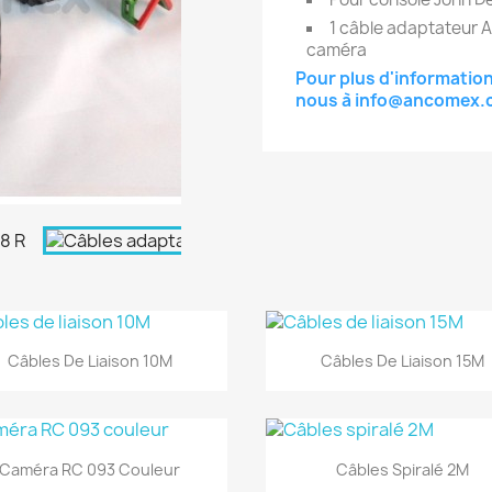
1 câble adaptateur A
caméra
Pour plus d'information
nous à
info@ancomex.
Aperçu rapide
Aperçu rapide


Câbles De Liaison 10M
Câbles De Liaison 15M
Aperçu rapide
Aperçu rapide


Caméra RC 093 Couleur
Câbles Spiralé 2M