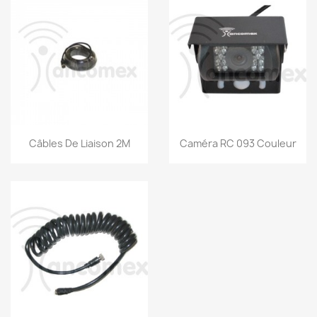
Aperçu rapide
Aperçu rapide


Câbles De Liaison 2M
Caméra RC 093 Couleur