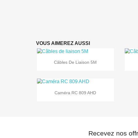
VOUS AIMEREZ AUSSI

Aperçu rapide
Câbles De Liaison 5M

Aperçu rapide
Caméra RC 809 AHD
Recevez nos off