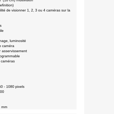
 (18 cm) multivision
finition)
lité de visionner 1, 2, 3 ou 4 caméras sur la
s
le
mage, luminosité
ue caméra
 asservissement
rogrammable
s caméras
60 - 1080 pixels
600
78 mm