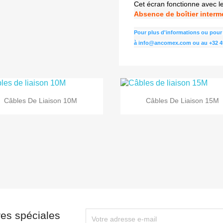
Cet écran fonctionne avec 
Absence de boîtier interm
Pour plus d'informations ou pour 
à
info@ancomex.com
ou au
+32 4


Aperçu rapide
Aperçu rapide
Câbles De Liaison 10M
Câbles De Liaison 15M
res spéciales