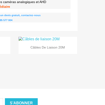
les caméras analogiques et AHD
édiaire
un devis gratuit, contactez-nous
95 577 004

Aperçu rapide
Câbles De Liaison 20M