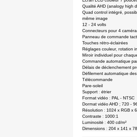
Ecran LCD couleur 7 pouces
Qualité AHD (analogy high de
Quad control intégré, possibi
même image
12 - 24 volts
Connecteurs pour 4 caméra
Panneau de commande tacti
Touches rétro-éclairées
Réglages couleur, rotation i
Miroir individuel pour chaq
Commande automatique par
Délais de déclenchement p
Défilement automatique de
Télécommande
Pare-soleil
Support : étrier
Format vidéo : PAL - NTSC
Dormat vidéo AHD ; 720 - 9
Résolution : 1024 x RGB x 
Contraste : 1000:1
Luminosité : 400 cd/m²
Dimensions : 204 x 141 x 