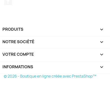
PRODUITS

NOTRE SOCIÉTÉ

VOTRE COMPTE

INFORMATIONS
keyboard_arrow_down
© 2026 - Boutique en ligne créée avec PrestaShop™