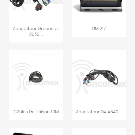
Vorschau
Vorschau


Adaptateur Greenstar
RM 217
2630...
Vorschau
Vorschau


Câbles De Liaison 10M
Adaptateur G4 4640...