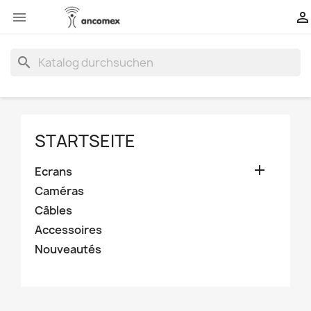


search
STARTSEITE

Ecrans
Caméras
Câbles
Accessoires
Nouveautés