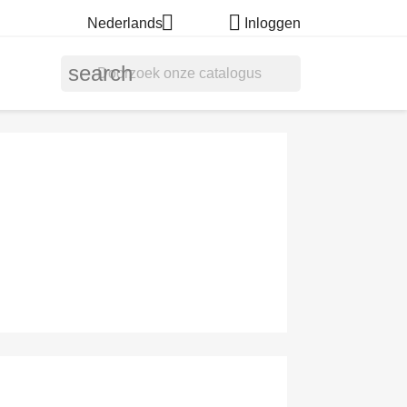


Nederlands
Inloggen
search