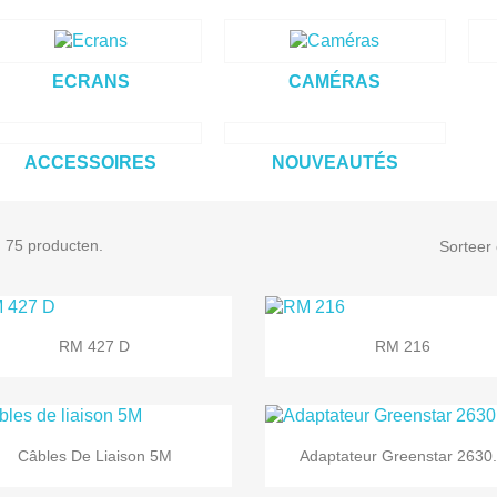
ECRANS
CAMÉRAS
ACCESSOIRES
NOUVEAUTÉS
n 75 producten.
Sorteer 


Snel bekijken
Snel bekijken
RM 427 D
RM 216


Snel bekijken
Snel bekijken
Câbles De Liaison 5M
Adaptateur Greenstar 2630.