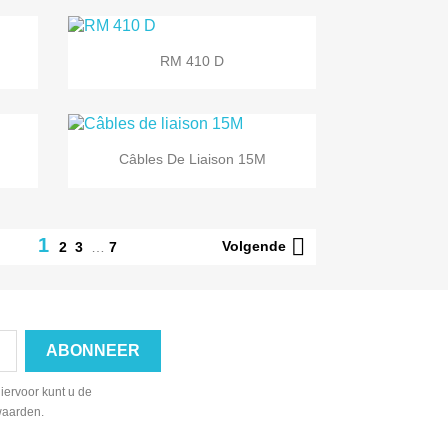

Snel bekijken
RM 410 D

Snel bekijken
Câbles De Liaison 15M

1
Volgende
2
3
…
7
iervoor kunt u de
waarden.