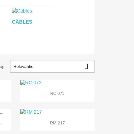
CÂBLES

op:
Relevantie

Snel bekijken
RC 073

Snel bekijken
..
RM 217