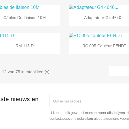


Snel bekijken
Snel bekijken
Câbles De Liaison 10M
Adaptateur G4 4640...


Snel bekijken
Snel bekijken
RM 115 D
RC 095 Couleur FENDT
-12 van 75 in totaal item(s)
tste nieuws en
U kunt op elk gewenst moment weer uitschrijven. H
contactgegevens gebruiken uit de algemene voor