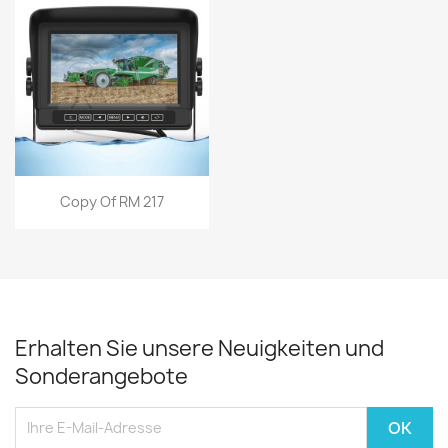
Vorschau

Copy Of RM 217
Erhalten Sie unsere Neuigkeiten und
Sonderangebote