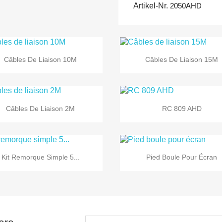
Artikel-Nr.
2050AHD


Vorschau
Vorschau
Câbles De Liaison 10M
Câbles De Liaison 15M


Vorschau
Vorschau
Câbles De Liaison 2M
RC 809 AHD


Vorschau
Vorschau
Kit Remorque Simple 5...
Pied Boule Pour Écran