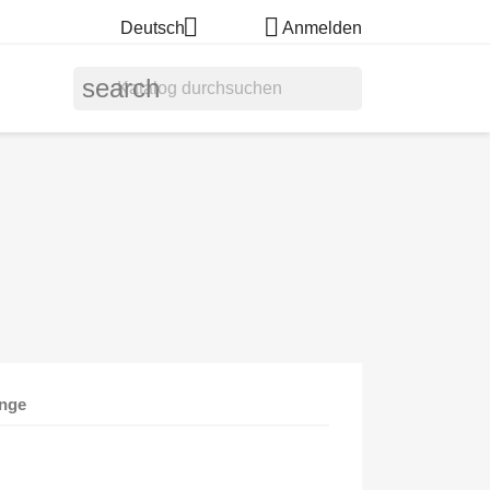


Deutsch
Anmelden
search
nge