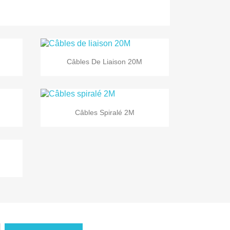

Vorschau
Câbles De Liaison 20M

Vorschau
Câbles Spiralé 2M