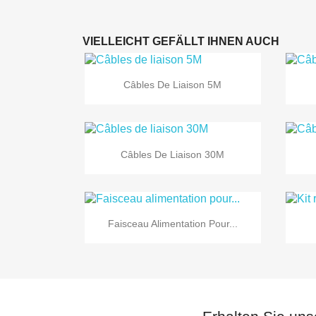
VIELLEICHT GEFÄLLT IHNEN AUCH

Vorschau
Câbles De Liaison 5M

Vorschau
Câbles De Liaison 30M

Vorschau
Faisceau Alimentation Pour...