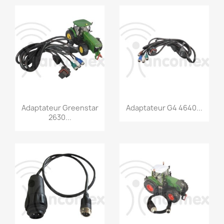
Snel bekijken
Snel bekijken


Adaptateur Greenstar
Adaptateur G4 4640...
2630...