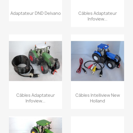
Snel bekijken
Snel bekijken


Adaptateur DND Delvano
Câbles Adaptateur
Infoview...
Snel bekijken
Snel bekijken


Câbles Adaptateur
Câbles Intelliview New
Infoview...
Holland