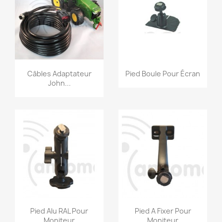
Snel bekijken
Snel bekijken


Câbles Adaptateur
Pied Boule Pour Écran
John...
Snel bekijken
Snel bekijken


Pied Alu RAL Pour
Pied A Fixer Pour
Moniteur
Moniteur