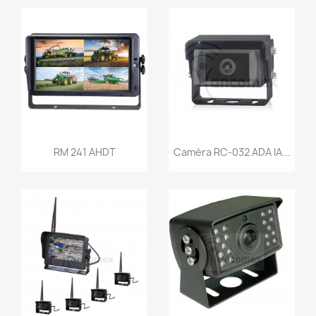
Snel bekijken
Snel bekijken


RM 241 AHDT
Caméra RC-032 ADA IA...