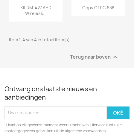
Snel bekijken
Snel bekijken


Kit RM-427 AHD
Copy Of RC 638
Wireless...
Item 1-4 van 4 in totaal item(s)
Terug naar boven

Ontvang ons laatste nieuws en
aanbiedingen
U kunt op elk gewenst moment weer uitschrijven. Hiervoor kunt u de
contactgegevens gebruiken uit de algemene voorwaarden.