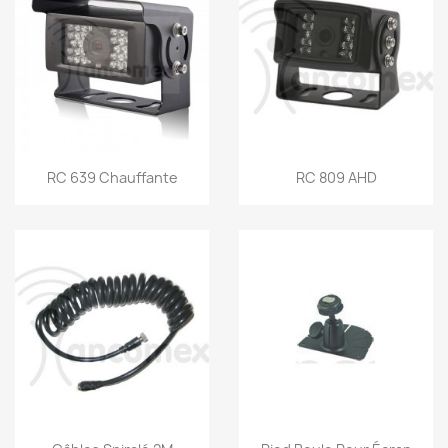
Snel bekijken
Snel bekijken


RC 639 Chauffante
RC 809 AHD
Snel bekijken
Snel bekijken

