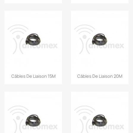
Snel bekijken
Snel bekijken


Câbles De Liaison 15M
Câbles De Liaison 20M