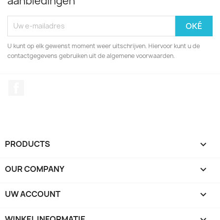
aanbiedingen
U kunt op elk gewenst moment weer uitschrijven. Hiervoor kunt u de
contactgegevens gebruiken uit de algemene voorwaarden.
Facebook
PRODUCTS

OUR COMPANY

UW ACCOUNT

WINKEL INFORMATIE
keyboard_arrow_down