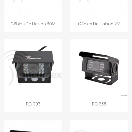
Snel bekijken
Snel bekijken


Câbles De Liaison 30M
Câbles De Liaison 2M
Snel bekijken
Snel bekijken


RC 093
RC 638