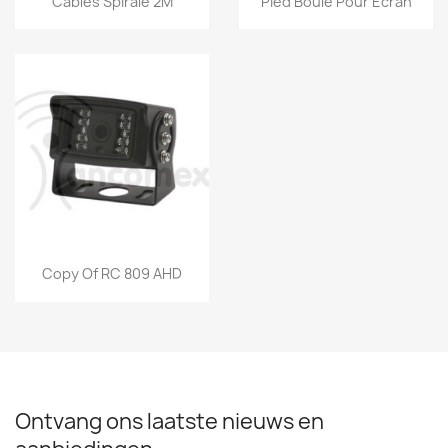
Câbles Spiralé 2M
Pied Boule Pour Écran
Snel bekijken

Copy Of RC 809 AHD
Ontvang ons laatste nieuws en