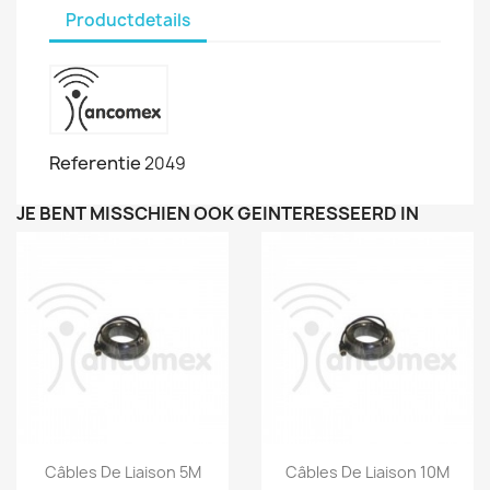
Productdetails
Referentie
2049
JE BENT MISSCHIEN OOK GEÏNTERESSEERD IN
Snel bekijken
Snel bekijken


Câbles De Liaison 5M
Câbles De Liaison 10M