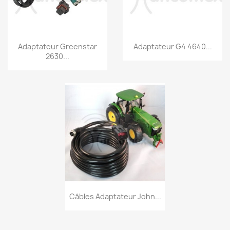
Snel bekijken
Snel bekijken


Adaptateur Greenstar
Adaptateur G4 4640...
2630...
Snel bekijken

Câbles Adaptateur John...