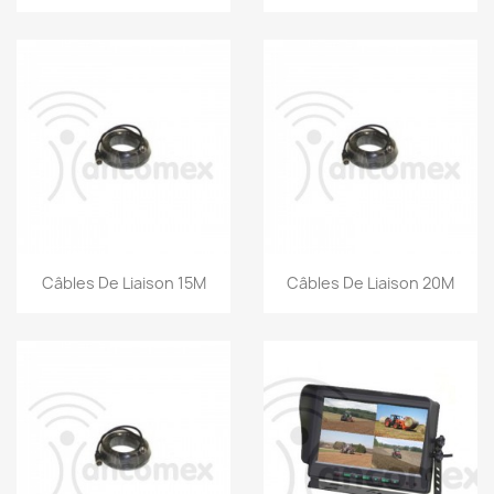
Snel bekijken
Snel bekijken


Câbles De Liaison 15M
Câbles De Liaison 20M