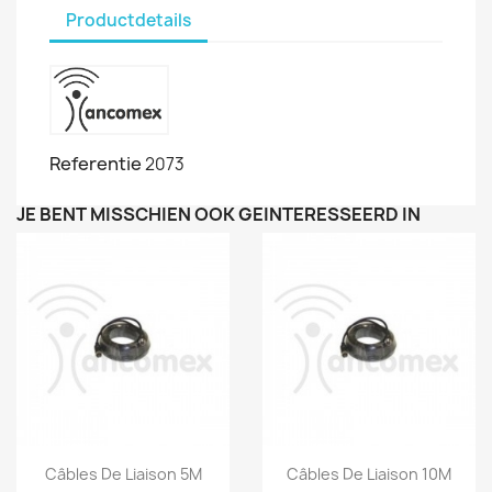
Productdetails
Referentie
2073
JE BENT MISSCHIEN OOK GEÏNTERESSEERD IN
Snel bekijken
Snel bekijken


Câbles De Liaison 5M
Câbles De Liaison 10M